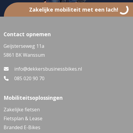
Zakelijke mobiliteit met een lach!
Contact opnemen
Geijsterseweg 11a
5861 BK Wanssum
info@dekkersbusinessbikes.nl
085 020 90 70
Mobiliteitsoplossingen
Zakelijke fietsen
Fietsplan & Lease
Branded E-Bikes