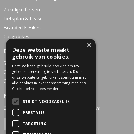
Zakelijke fietsen
Fietsplan & Lease
Branded E-Bikes
Cargobikes
×
Deze website maakt
Dekkers Business Bikes
gebruik van cookies.
Service Center
Deze website gebruikt cookies om uw
Over Dekkers
gebruikerservaring te verbeteren. Door
onze website te gebruiken, stemt u in met
Contact
alle cookies in overeenstemming met ons
Cookiebeleid.
Lees verder
Nieuwsbrief
STRIKT NOODZAKELIJK
Direct op de hoogte van het laatste nieuws
PRESTATIE
TARGETING