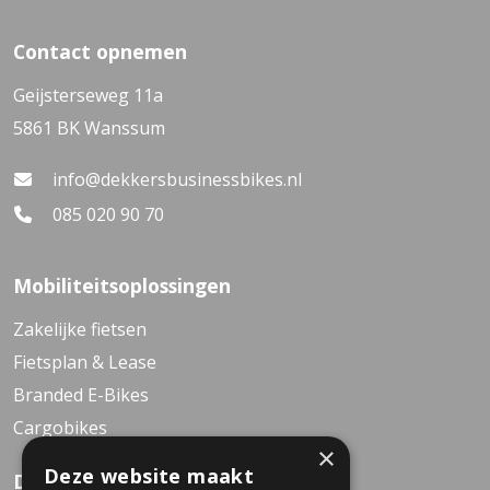
Contact opnemen
Geijsterseweg 11a
5861 BK Wanssum
info@dekkersbusinessbikes.nl
085 020 90 70
Mobiliteitsoplossingen
Zakelijke fietsen
Fietsplan & Lease
Branded E-Bikes
Cargobikes
×
Deze website maakt
Dekkers Business Bikes