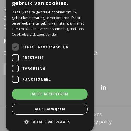
gebruik van cookies.
Service Center
Deze website gebruikt cookies om uw
Over Dekkers
gebruikerservaring te verbeteren. Door
onze website te gebruiken, stemt u in met
Contact
alle cookies in overeenstemming met ons
Cookiebeleid.
Lees verder
Nieuwsbrief
STRIKT NOODZAKELIJK
Direct op de hoogte van het laatste nieuws
PRESTATIE
TARGETING
FUNCTIONEEL
ALLES ACCEPTEREN
ALLES AFWIJZEN
© 2026 - Dekkers Business Bikes
Algemene voorwaarden
Privacy policy
DETAILS WEERGEVEN
Created by