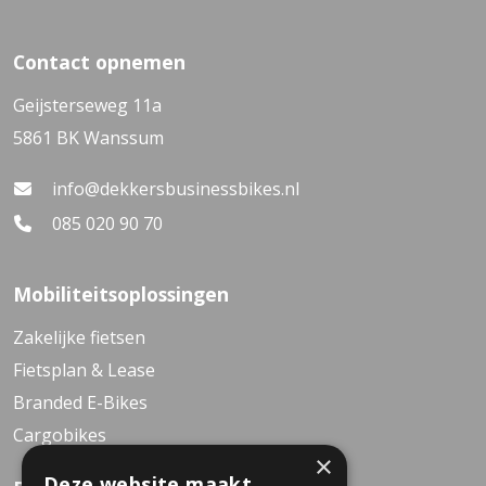
Contact opnemen
Geijsterseweg 11a
5861 BK Wanssum
info@dekkersbusinessbikes.nl
085 020 90 70
Mobiliteitsoplossingen
Zakelijke fietsen
Fietsplan & Lease
Branded E-Bikes
Cargobikes
×
Deze website maakt