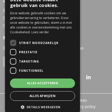
Dekkers Business Bikes
gebruik van cookies.
Service Center
Deze website gebruikt cookies om uw
Over Dekkers
gebruikerservaring te verbeteren. Door
onze website te gebruiken, stemt u in met
Contact
alle cookies in overeenstemming met ons
Cookiebeleid.
Lees verder
Nieuwsbrief
STRIKT NOODZAKELIJK
Direct op de hoogte van het laatste nieuws
PRESTATIE
TARGETING
FUNCTIONEEL
ALLES ACCEPTEREN
ALLES AFWIJZEN
© 2026 - Dekkers Business Bikes
Algemene voorwaarden
Privacy policy
DETAILS WEERGEVEN