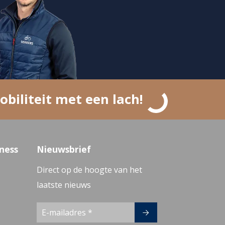
obiliteit met een lach!
ness
Nieuwsbrief
Direct op de hoogte van het
laatste nieuws