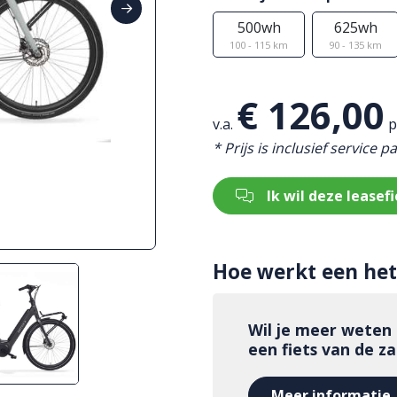
500wh
625wh
100 - 115 km
90 - 135 km
€ 126,00
v.a.
p
* Prijs is inclusief service p
Ik wil deze leasefi
Hoe werkt een het 
Wil je meer weten
een fiets van de z
Meer informatie