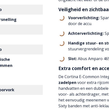
Veiligheid en zichtbaa
o
Voorverlichting:
Span
snelling
door de accu.
Achterverlichting:
Sp
Handige stuur- en s
stuurvergrendeling voo
o
Slot:
Abus Amparo 4650
ische
remmen
Extra comfort en acce
De Cortina E-Common Integ
zadelpen
voor extra rijco
handvatten en een dubbele 
oorvork
voor- als achterdrager, me
het eenvoudig meenemen v
Sixty banden met anti-lekla