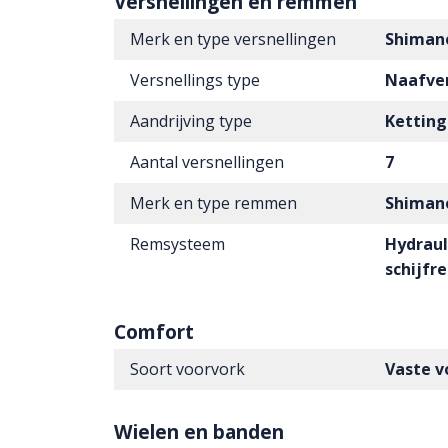
Versnellingen en remmen
Merk en type versnellingen
Shiman
Versnellings type
Naafver
Aandrijving type
Ketting
Aantal versnellingen
7
Merk en type remmen
Shiman
Remsysteem
Hydraul
schijf
Comfort
Soort voorvork
Vaste v
Wielen en banden