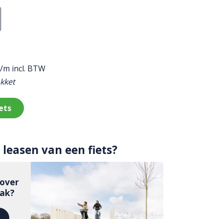
/m incl. BTW
akket
ets
leasen van een fiets?
 over
aak?