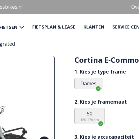
sbikes.nl
Ov
FIETSPLAN & LEASE
KLANTEN
SERVICE CE
 FIETSEN
grated
Cortina E-Commo
1. Kies je type frame
Dames
2. Kies je framemaat
50
160-170 cm
3. Kies je accucapaciteit