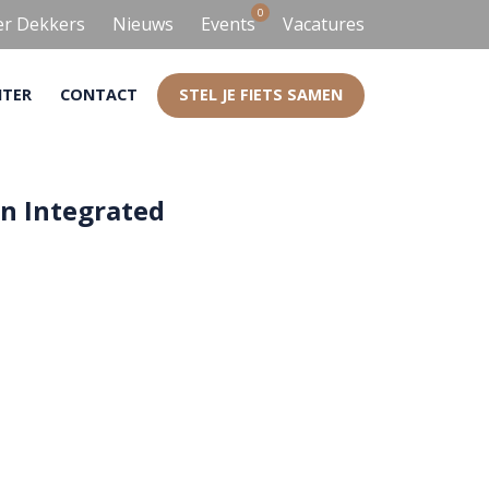
0
er Dekkers
Nieuws
Events
Vacatures
NTER
CONTACT
STEL JE FIETS SAMEN
n Integrated