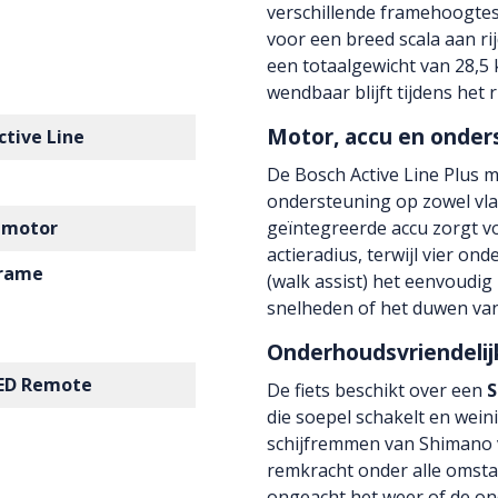
verschillende framehoogtes,
voor een breed scala aan ri
een totaalgewicht van 28,5 k
wendbaar blijft tijdens het 
Motor, accu en onder
ctive Line
De Bosch Active Line Plus 
ondersteuning op zowel vlak
 motor
geïntegreerde accu zorgt vo
actieradius, terwijl vier o
frame
(walk assist) het eenvoudig
snelheden of het duwen van 
Onderhoudsvriendelij
LED Remote
De fiets beschikt over een
S
die soepel schakelt en wein
schijfremmen van Shimano 
remkracht onder alle omstan
ongeacht het weer of de o