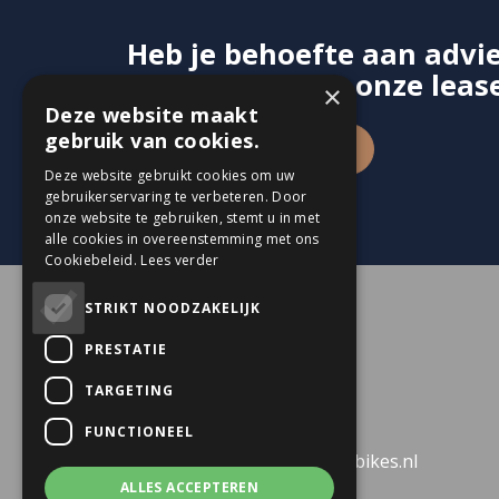
Heb je behoefte aan adv
contact op met onze lease
×
Deze website maakt
gebruik van cookies.
Contact opnemen
Deze website gebruikt cookies om uw
gebruikerservaring te verbeteren. Door
onze website te gebruiken, stemt u in met
alle cookies in overeenstemming met ons
Cookiebeleid.
Lees verder
STRIKT NOODZAKELIJK
Contact opnemen
PRESTATIE
Geijsterseweg 11a
TARGETING
5861 BK Wanssum
FUNCTIONEEL
info@dekkersbusinessbikes.nl
ALLES ACCEPTEREN
085 020 90 70