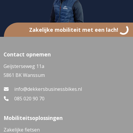
Zakelijke mobiliteit met een lach!
Contact opnemen
Geijsterseweg 11a
5861 BK Wanssum
info@dekkersbusinessbikes.nl
085 020 90 70
Mobiliteitsoplossingen
Zakelijke fietsen