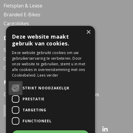
Fietsplan & Lease
Branded E-Bikes
Cargobikes
×
Deze website maakt
Dekkers Business Bikes
gebruik van cookies.
Service Center
Deze website gebruikt cookies om uw
Over Dekkers
gebruikerservaring te verbeteren. Door
onze website te gebruiken, stemt u in met
Contact
alle cookies in overeenstemming met ons
Cookiebeleid.
Lees verder
Nieuwsbrief
STRIKT NOODZAKELIJK
Direct op de hoogte van het laatste nieuws
PRESTATIE
TARGETING
FUNCTIONEEL