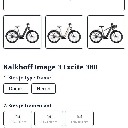
Kalkhoff Image 3 Excite 380
1. Kies je type frame
Dames
Heren
2. Kies je framemaat
43
48
53
150–160 cm
160–170 cm
170–180 cm