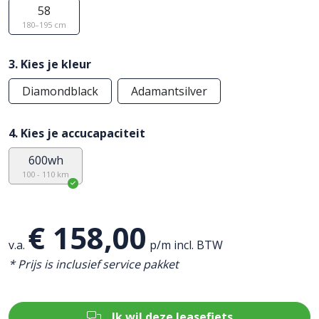
58
180–195 cm
3. Kies je kleur
Diamondblack
Adamantsilver
4. Kies je accucapaciteit
600wh
100 - 110 km
€ 158,00
v.a.
p/m incl. BTW
* Prijs is inclusief service pakket
Ik wil deze leasefiets