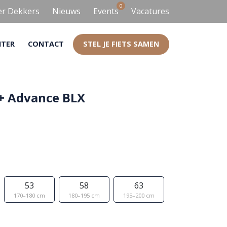
0
er Dekkers
Nieuws
Events
Vacatures
NTER
CONTACT
STEL JE FIETS SAMEN
+ Advance BLX
53
58
63
170–180 cm
180–195 cm
195–200 cm