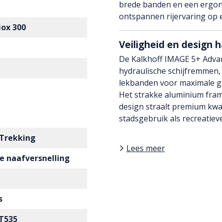
brede banden en een ergono
ontspannen rijervaring op 
iox 300
Veiligheid en design 
De Kalkhoff IMAGE 5+ Advan
hydraulische schijfremmen, 
lekbanden voor maximale gr
Het strakke aluminium fram
design straalt premium kwali
stadsgebruik als recreatieve
 Trekking
Lees meer
e naafversnelling
s
T535