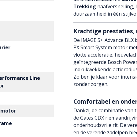
Trekking
naafversnelling, l
duurzaamheid in één stijlvo
Krachtige prestaties, 
De IMAGE 5+ Advance BLX i
arier
PX Smart System motor met
vlotte acceleratie, heuvelac
geïntegreerde Bosch Powe
indrukwekkende actieradius 
Zo ben je klaar voor intensi
erformance Line
zonder zorgen.
or
Comfortabel en onder
Dankzij de combinatie van t
 motor
de Gates CDX riemaandrijving
frame
onderhoudsvrije rit. De ve
en de verende zadelpen bi