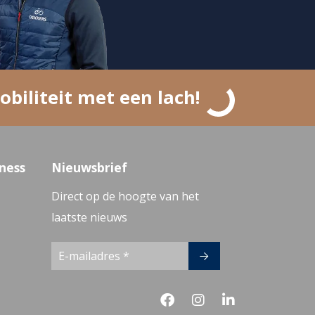
obiliteit met een lach!
ness
Nieuwsbrief
Direct op de hoogte van het
laatste nieuws