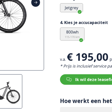
Jetgrey
4. Kies je accucapaciteit
800wh
115-170 km
€ 195,00
v.a.
p
* Prijs is inclusief service p
Ik wil deze leasefi
Hoe werkt een het 