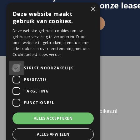
contact op met onze lease
×
Deze website maakt
gebruik van cookies.
Contact opnemen
Deze website gebruikt cookies om uw
gebruikerservaring te verbeteren. Door
onze website te gebruiken, stemt u in met
alle cookies in overeenstemming met ons
Cookiebeleid.
Lees verder
STRIKT NOODZAKELIJK
Contact opnemen
PRESTATIE
Geijsterseweg 11a
TARGETING
5861 BK Wanssum
FUNCTIONEEL
info@dekkersbusinessbikes.nl
ALLES ACCEPTEREN
085 020 90 70
ALLES AFWIJZEN