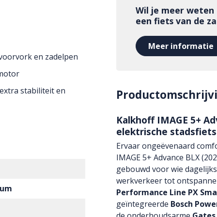
Wil je meer weten
een fiets van de z
Meer informatie
voorvork en zadelpen
motor
xtra stabiliteit en
Productomschrijv
Kalkhoff IMAGE 5+ Ad
elektrische stadsfiets
Ervaar ongeëvenaard comfo
IMAGE 5+ Advance BLX (2026)
gebouwd voor wie dagelijks
werkverkeer tot ontspannen
ium
Performance Line PX Sma
geïntegreerde
Bosch Powe
de onderhoudsarme
Gates