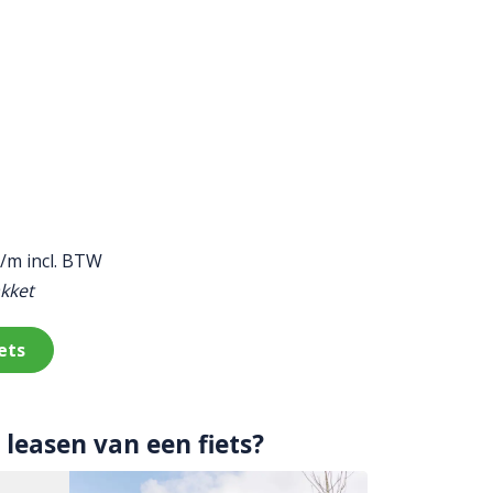
/m incl. BTW
akket
ets
leasen van een fiets?