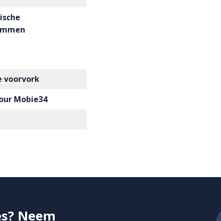
ische
remmen
 voorvork
our Mobie34
ies? Neem