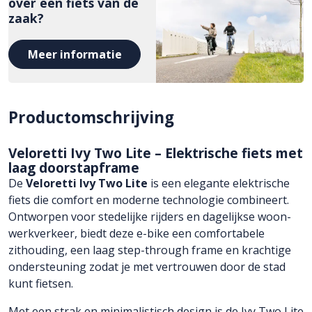
over een fiets van de
zaak?
Meer informatie
Productomschrijving
Veloretti Ivy Two Lite – Elektrische fiets met
laag doorstapframe
De
Veloretti Ivy Two
Lite
is een elegante elektrische
fiets die comfort en moderne technologie combineert.
Ontworpen voor stedelijke rijders en dagelijkse woon-
werkverkeer, biedt deze e-bike een comfortabele
zithouding, een laag step-through frame en krachtige
ondersteuning zodat je met vertrouwen door de stad
kunt fietsen.
Met een strak en minimalistisch design is de Ivy Two Lite