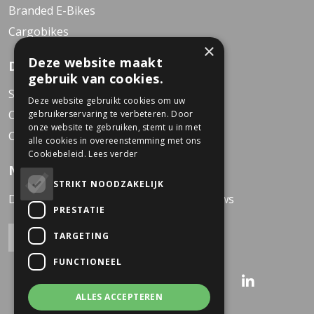
Branded E-Bikes
Cargobikes
×
Deze website maakt
Dekkers Business Bikes
gebruik van cookies.
Service Center
Deze website gebruikt cookies om uw
Over Dekkers
gebruikerservaring te verbeteren. Door
onze website te gebruiken, stemt u in met
Contact
alle cookies in overeenstemming met ons
Cookiebeleid.
Lees verder
Nieuwsbrief
STRIKT NOODZAKELIJK
Direct op de hoogte van het laatste nieuws
PRESTATIE
TARGETING
FUNCTIONEEL
ALLES ACCEPTEREN