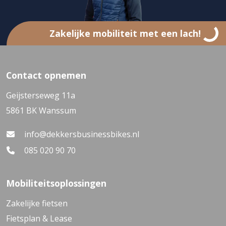
Zakelijke mobiliteit met een lach!
Contact opnemen
Geijsterseweg 11a
5861 BK Wanssum
info@dekkersbusinessbikes.nl
085 020 90 70
Mobiliteitsoplossingen
Zakelijke fietsen
Fietsplan & Lease